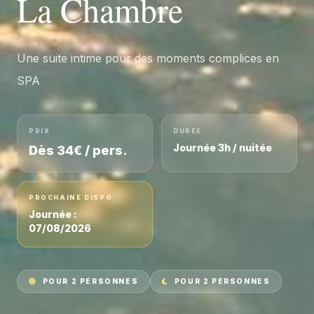
La Chambre
Une suite intime pour des moments complices en
SPA
PRIX
DURÉE
Journée 3h / nuitée
Dès 34€ / pers.
PROCHAINE DISPO
Journée :
07/08/2026
POUR 2 PERSONNES
POUR 2 PERSONNES