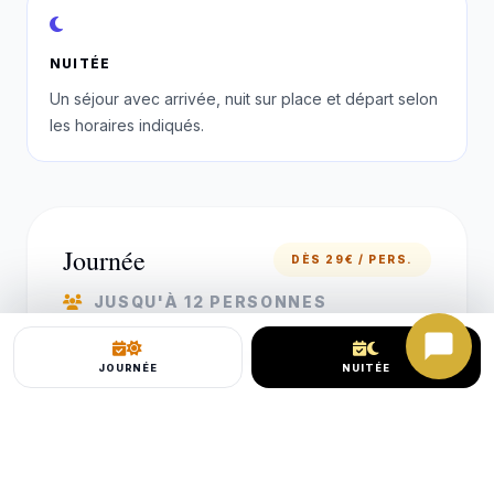
NUITÉE
Un séjour avec arrivée, nuit sur place et départ selon
les horaires indiqués.
Journée
DÈS 29€ / PERS.
JUSQU'À 12 PERSONNES
Accueil entre 13H00 et 14H00
JOURNÉE
NUITÉE
3 heures de détente en loft ARCHITECT
avec jacuzzi et sauna privatifs